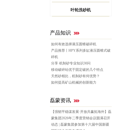
叶轮洗砂机
产品知识
如何有效选择液压圆锥破碎机
产品推荐丨HPY系列多缸液压圆锥式破
碎机
分享·机制砂专业知识30问
移动破碎站优于固定破的几个特点
天然砂相比，机制砂有何优势？
如何提高矿山机械的创新能力
磊蒙资讯
【强韧平稳谋发展·开放共赢拓海外】磊
蒙集团2026年二季度营销会议圆满召开
动态 | 磊蒙集团参加第十六届中国新疆