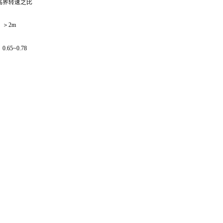
临界转速之比
＞2m
0.65~0.78