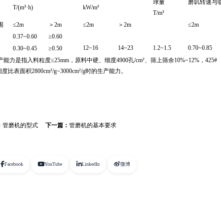
球量
磨叽转速与
T/(m³·h)
kW/m³
T/m³
围
≤2m
＞2m
≤2m
＞2m
≤2m
0.37~0.60
≥0.60
12~16
14~23
1.2~1.5
0.70~0.85
0.30~0.45
≥0.50
能力是指入料粒度≤25mm，原料中硬、细度4900孔/cm²、筛上筛余10%~12%，425#
比表面积2800cm²/g~3000cm²/g时的生产能力。
：
管磨机的型式
下一篇：
管磨机的基本要求
Facebook
YouTube
LinkedIn
微博