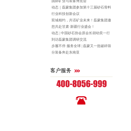
国际矿业与装备博览会
动态｜磊蒙集团参加第十三届砂石骨料
行业科技创新会议
双城相约，共话矿业未来！磊蒙集团邀
您共赴甘肃·新疆行业盛会！
动态 | 中国砂石协会原会长胡幼奕一行
到访磊蒙集团调研交流
步履不停·服务全球 | 磊蒙又一批破碎筛
分装备奔赴东南亚
客户服务
全国统一咨询热线