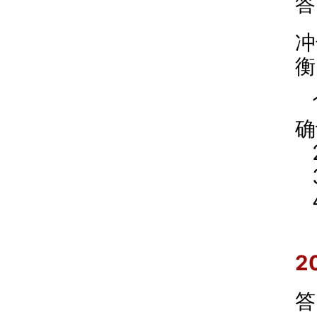
答
冲
衡
确
2
答