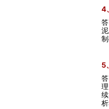
4
答
泥
制
5
答
理
续
析