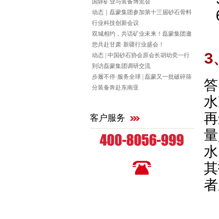
国际矿业与装备博览会
动态｜磊蒙集团参加第十三届砂石骨料
行业科技创新会议
双城相约，共话矿业未来！磊蒙集团邀
您共赴甘肃·新疆行业盛会！
3
动态 | 中国砂石协会原会长胡幼奕一行
到访磊蒙集团调研交流
步履不停·服务全球 | 磊蒙又一批破碎筛
答
分装备奔赴东南亚
水
再
客户服务
量
水
全国统一咨询热线
其
者