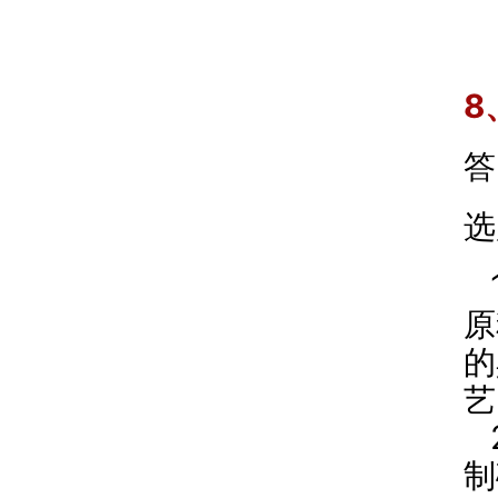
8
答
选
原
的
艺
制