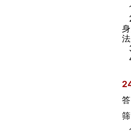
身
法
2
答
筛