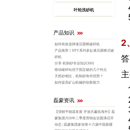
叶轮洗砂机
产品知识
2
如何有效选择液压圆锥破碎机
产品推荐丨HPY系列多缸液压圆锥式破
答
碎机
分享·机制砂专业知识30问
移动破碎站优于固定破的几个特点
主
天然砂相比，机制砂有何优势？
如何提高矿山机械的创新能力
磊蒙资讯
【强韧平稳谋发展·开放共赢拓海外】磊
蒙集团2026年二季度营销会议圆满召开
动态 | 磊蒙集团参加第十六届中国新疆