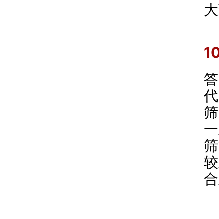
大
1
答
代
筛
一
筛
较
合