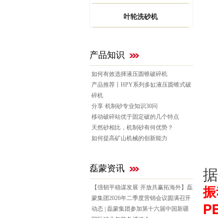
叶轮洗砂机
产品知识
如何有效选择液压圆锥破碎机
产品推荐丨HPY系列多缸液压圆锥式破
碎机
分享·机制砂专业知识30问
移动破碎站优于固定破的几个特点
天然砂相比，机制砂有何优势？
如何提高矿山机械的创新能力
据
磊蒙资讯
振
【强韧平稳谋发展·开放共赢拓海外】磊
蒙集团2026年二季度营销会议圆满召开
P
动态 | 磊蒙集团参加第十六届中国新疆