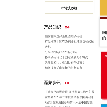
叶轮洗砂机
产品知识
国
如何有效选择液压圆锥破碎机
的
产品推荐丨HPY系列多缸液压圆锥式破
碎机
分享·机制砂专业知识30问
移动破碎站优于固定破的几个特点
天然砂相比，机制砂有何优势？
如何提高矿山机械的创新能力
磊蒙资讯
【强韧平稳谋发展·开放共赢拓海外】磊
蒙集团2026年二季度营销会议圆满召开
动态 | 磊蒙集团参加第十六届中国新疆