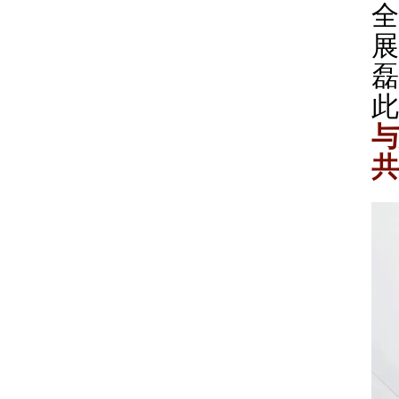
全
展
磊
此
与
共