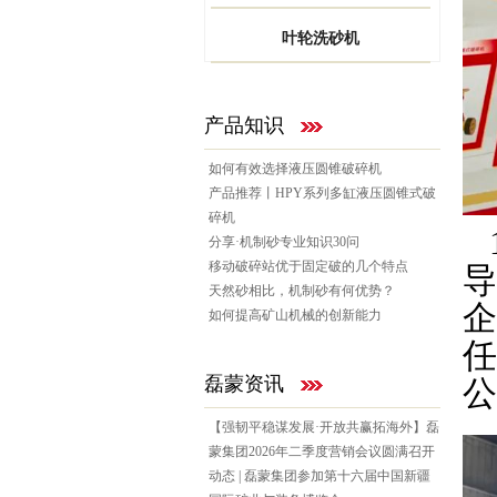
叶轮洗砂机
产品知识
如何有效选择液压圆锥破碎机
产品推荐丨HPY系列多缸液压圆锥式破
碎机
分享·机制砂专业知识30问
移动破碎站优于固定破的几个特点
导
天然砂相比，机制砂有何优势？
企
如何提高矿山机械的创新能力
任
磊蒙资讯
公
【强韧平稳谋发展·开放共赢拓海外】磊
蒙集团2026年二季度营销会议圆满召开
动态 | 磊蒙集团参加第十六届中国新疆