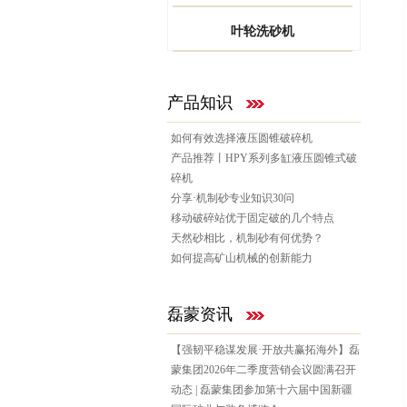
叶轮洗砂机
产品知识
如何有效选择液压圆锥破碎机
产品推荐丨HPY系列多缸液压圆锥式破
碎机
分享·机制砂专业知识30问
移动破碎站优于固定破的几个特点
天然砂相比，机制砂有何优势？
如何提高矿山机械的创新能力
磊蒙资讯
【强韧平稳谋发展·开放共赢拓海外】磊
蒙集团2026年二季度营销会议圆满召开
动态 | 磊蒙集团参加第十六届中国新疆