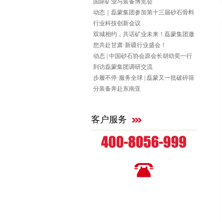
国际矿业与装备博览会
动态｜磊蒙集团参加第十三届砂石骨料
行业科技创新会议
双城相约，共话矿业未来！磊蒙集团邀
您共赴甘肃·新疆行业盛会！
动态 | 中国砂石协会原会长胡幼奕一行
到访磊蒙集团调研交流
步履不停·服务全球 | 磊蒙又一批破碎筛
分装备奔赴东南亚
客户服务
全国统一咨询热线