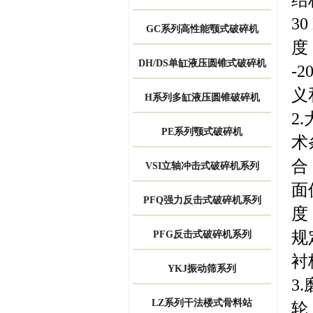
3
GC系列高性能颚式破碎机
度
DH/DS单缸液压圆锥式破碎机
-
义
H系列多缸液压圆锥破碎机
2
PE系列颚式破碎机
术
合
VSI立轴冲击式破碎机系列
面
PFQ强力反击式破碎机系列
度
规
PFG反击式破碎机系列
衬
YKJ振动筛系列
3
LZ系列干法楼式骨料站
轮