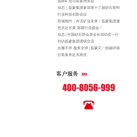
国际矿业与装备博览会
动态｜磊蒙集团参加第十三届砂石骨料
行业科技创新会议
双城相约，共话矿业未来！磊蒙集团邀
您共赴甘肃·新疆行业盛会！
动态 | 中国砂石协会原会长胡幼奕一行
到访磊蒙集团调研交流
步履不停·服务全球 | 磊蒙又一批破碎筛
分装备奔赴东南亚
客户服务
全国统一咨询热线