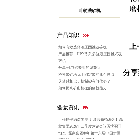
磨
叶轮洗砂机
产品知识
上
如何有效选择液压圆锥破碎机
产品推荐丨HPY系列多缸液压圆锥式破
碎机
分享·机制砂专业知识30问
分享
移动破碎站优于固定破的几个特点
天然砂相比，机制砂有何优势？
如何提高矿山机械的创新能力
磊蒙资讯
【强韧平稳谋发展·开放共赢拓海外】磊
蒙集团2026年二季度营销会议圆满召开
动态 | 磊蒙集团参加第十六届中国新疆