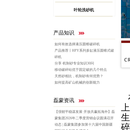
叶轮洗砂机
产品知识
如何有效选择液压圆锥破碎机
产品推荐丨HPY系列多缸液压圆锥式破
碎机
C
分享·机制砂专业知识30问
移动破碎站优于固定破的几个特点
天然砂相比，机制砂有何优势？
如何提高矿山机械的创新能力
磊蒙资讯
上
【强韧平稳谋发展·开放共赢拓海外】磊
生
蒙集团2026年二季度营销会议圆满召开
碎
动态 | 磊蒙集团参加第十六届中国新疆