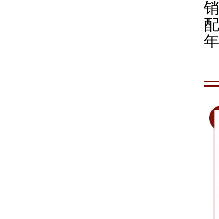
销
配
年