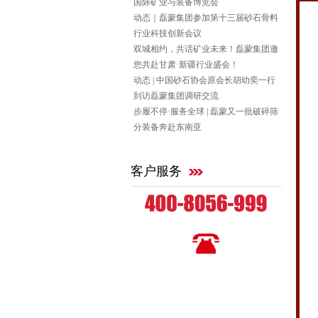
国际矿业与装备博览会
动态｜磊蒙集团参加第十三届砂石骨料
行业科技创新会议
双城相约，共话矿业未来！磊蒙集团邀
您共赴甘肃·新疆行业盛会！
动态 | 中国砂石协会原会长胡幼奕一行
到访磊蒙集团调研交流
步履不停·服务全球 | 磊蒙又一批破碎筛
分装备奔赴东南亚
客户服务
全国统一咨询热线