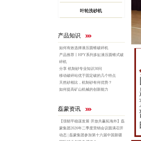
叶轮洗砂机
产品知识
如何有效选择液压圆锥破碎机
产品推荐丨HPY系列多缸液压圆锥式破
碎机
分享·机制砂专业知识30问
移动破碎站优于固定破的几个特点
天然砂相比，机制砂有何优势？
如何提高矿山机械的创新能力
磊蒙资讯
【强韧平稳谋发展·开放共赢拓海外】磊
蒙集团2026年二季度营销会议圆满召开
动态 | 磊蒙集团参加第十六届中国新疆